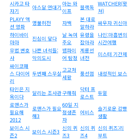
시카고 타
아는 와
WATCHER(왓
아스달 연대기
블랙독
자기
이프
쳐)
PLAYY 액
본 대로
명불허전
자백
싸우자 귀신아
션 영화
말하라
하이바이
날 녹여
유령을
나인:아홉번의
진심이 닿다
마마
주오
잡아라
시간여행
무법 변호
나쁜 녀석들:
뱀파이
계룡선
미스터 기간제
사
악의도시
어 탐정
녀전
싸이코패
고교처
스 다이어
두번째 스무살
풍선껌
내성적인 보스
세왕
리
타인은 지
닥터 프
달리는 조사관
구해줘
듀얼
옥이다
로스트
로맨스가
60일 지
로맨스가 필요
슬기로운 감빵
필요해
정생존
어비스
해3
생활
2012
자
보이스 시
신의 퀴
신의 퀴
신의 퀴즈:리
보이스 시즌3
즌2
즈3
즈4
부트