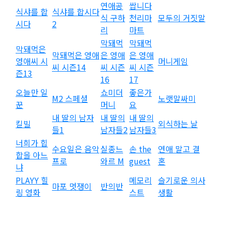
연애공
쌉니다
식샤를 합
식샤를 합시다
식 구하
천리마
모두의 거짓말
시다
2
리
마트
막돼먹
막돼먹
막돼먹은
막돼먹은 영애
은 영애
은 영애
영애씨 시
머니게임
씨 시즌14
씨 시즌
씨 시즌
즌13
16
17
오늘만 일
쇼미더
좋은가
M2 스페셜
노랫말싸미
꾼
머니
요
내 딸의 남자
내 딸의
내 딸의
킬빌
외식하는 날
들1
남자들2
남자들3
너희가 힙
수요일은 음악
실종느
손 the
연애 말고 결
합을 아느
프로
와르 M
guest
혼
냐
PLAYY 힐
메모리
슬기로운 의사
마포 멋쟁이
반의반
링 영화
스트
생활