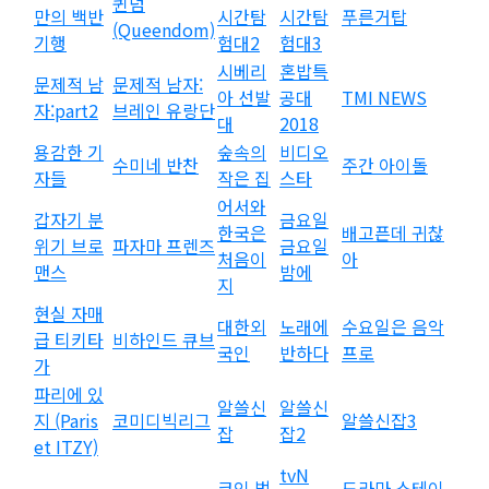
퀸덤
만의 백반
시간탐
시간탐
푸른거탑
(Queendom)
기행
험대2
험대3
시베리
혼밥특
문제적 남
문제적 남자:
아 선발
공대
TMI NEWS
자:part2
브레인 유랑단
대
2018
용감한 기
숲속의
비디오
수미네 반찬
주간 아이돌
자들
작은 집
스타
어서와
갑자기 분
금요일
한국은
배고픈데 귀찮
위기 브로
파자마 프렌즈
금요일
처음이
아
맨스
밤에
지
현실 자매
대한외
노래에
수요일은 음악
급 티키타
비하인드 큐브
국인
반하다
프로
가
파리에 있
알쓸신
알쓸신
지 (Paris
코미디빅리그
알쓸신잡3
잡
잡2
et ITZY)
tvN
코인 법
드라마 스테이