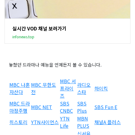
실시간 VOD 채널 보러가기
infonews.top
놓쳤던 드라마나 예능을 언제든지 볼 수 있습니다.
MBC 서
MBC 나혼
MBC 무한도
라디오
프라이
하이킥
자산다
전
스타
즈
MBC 드라
SBS
SBS
MBC NET
SBS Fun E
마정주행
CNBC
Plus
YTN
MBN
히스토리
YTN사이언스
채널A 플러스
Life
PLUS
신서유