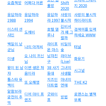
요즘책방
어쩌다 어른
Shift
률방
지 2020
2020
응답하라
응답하라
응답하
사랑의
사랑의 불시착
1988
1994
라 1997
불시착
하이라이트
김비서
미스터 션
호텔 델
검색어를 입력
도깨비
가 왜 그
샤인
루나
하세요 WWW
럴까
백일의 낭
라이프
비밀의
나의 아저씨
터널
군님
온 마스
숲
오 나의 귀신
남자친
라이브
미생
화유기
님
구
(Live)
왕이 된 남
이번 생은 처
38 사기
그녀의
시그널
자
음이라
동대
사생활
톱스타 유
치즈인
마녀의
또 오해영
THE K2
백이
더트랩
연애
알함브라
디어 마이 프
굿와이
로맨스는 별책
궁전의 추
방법
렌즈
프
부록
억