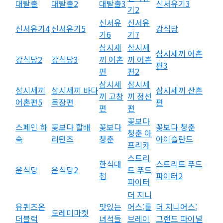
대탈출
대탈출2
대탈출3
신서유기3
기2
신서유
신서유
신서유기4
신서유기5
강식당
기6
기7
삼시세
삼시세
삼시세끼 어촌
강식당2
강식당3
끼 어촌
끼 어촌
편3
편
편2
삼시세
삼시세
삼시세끼
삼시세끼 바다
삼시세끼 산촌
끼 고창
끼 정선
어촌편5
목장편
편
편
편
꽃보다
스페인 하
꽃보다 할배
꽃보다
꽃보다 청춘
청춘 아
숙
리턴즈
청춘
아이슬란드
프리카
스트리
한식대
스트리트 푸드
윤식당
윤식당2
트 푸드
첩
파이터2
파이터
더 지니
유퀴즈온
맛있는
어스:룰
더 지니어스:
도레미마켓
더블럭
녀석들
브레이
그랜드 파이널