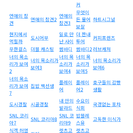
커
무엇이
연애의 참
연애의
연애의 참견2
든 물어
하트시그널
견
참견3
보살
현지에서
일로 만
더 짠내
도시어부
커피프렌즈
먹힐까
난 사이
투어
무한걸스
더블 캐스팅
썸바디
썸바디2
러브캐처
너의 목소
너의 목
너의 목
너의 목소리가
너의 목소리가
리가 보여
소리가
소리가
보여3
보여6
2
보여4
보여5
너의 목소
플레이
플레이
호구들의 감빵
리가 보여
집밥 백선생
어
어2
생활
7
내 안의
수요미
도시경찰
시골경찰
국경없는 포차
발라드
식회
SNL 코리
SNL 코
밥블레
SNL 코리아8
고독한 미식가
아7
리아9
스유
식객 허영
렛츠고
렛츠고