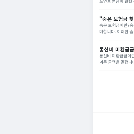
포인트 현금화 관련
니다. 카드포인트 
청을 진행하실...
"숨은 보험금 찾
숨은 보험금이란?숨
미합니다. 이러한 숨
다. 숨은 보험금 
웹사이트...
통신비 미환급금
통신비 미환급금이란
겨둔 금액을 말합니다
회통신비 미환급금 
용하면 현재까지 축..